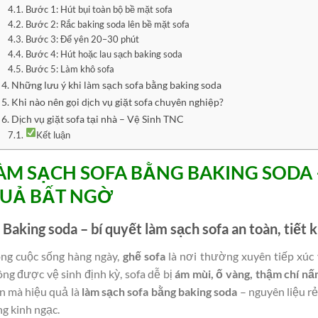
Bước 1: Hút bụi toàn bộ bề mặt sofa
Bước 2: Rắc baking soda lên bề mặt sofa
Bước 3: Để yên 20–30 phút
Bước 4: Hút hoặc lau sạch baking soda
Bước 5: Làm khô sofa
4. Những lưu ý khi làm sạch sofa bằng baking soda
5. Khi nào nên gọi dịch vụ giặt sofa chuyên nghiệp?
6. Dịch vụ giặt sofa tại nhà – Vệ Sinh TNC
Kết luận
ÀM SẠCH SOFA BẰNG BAKING SODA 
UẢ BẤT NGỜ
Baking soda – bí quyết làm sạch sofa an toàn, tiết 
ong cuộc sống hàng ngày,
ghế sofa
là nơi thường xuyên tiếp xúc v
ng được vệ sinh định kỳ, sofa dễ bị
ám mùi, ố vàng, thậm chí n
n mà hiệu quả là
làm sạch sofa bằng baking soda
– nguyên liệu r
g kinh ngạc.