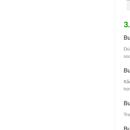
3
Bư
Dùn
sod
Bư
Rắ
hơn
Bư
Tro
Bư