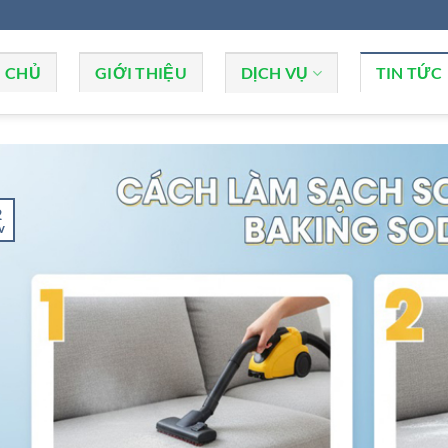
 CHỦ
GIỚI THIỆU
DỊCH VỤ
TIN TỨC
2
v