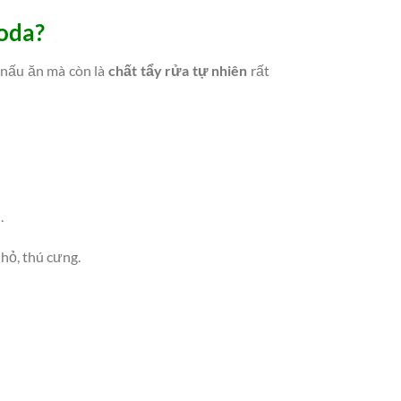
soda?
 nấu ăn mà còn là
chất tẩy rửa tự nhiên
rất
.
nhỏ, thú cưng.