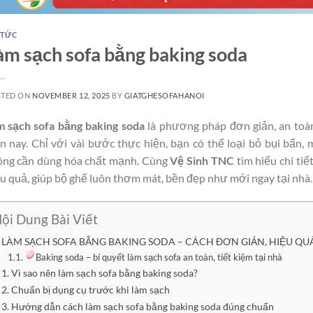
 TỨC
àm sạch sofa bằng baking soda
STED ON
NOVEMBER 12, 2025
BY
GIATGHESOFAHANOI
m sạch sofa bằng baking soda
là phương pháp đơn giản, an toàn
n nay. Chỉ với vài bước thực hiện, bạn có thể loại bỏ bụi bẩn,
ông cần dùng hóa chất mạnh. Cùng
Vệ Sinh TNC
tìm hiểu chi tiế
u quả, giúp bộ ghế luôn thơm mát, bền đẹp như mới ngay tại nhà.
ội Dung Bài Viết
LÀM SẠCH SOFA BẰNG BAKING SODA – CÁCH ĐƠN GIẢN, HIỆU QU
Baking soda – bí quyết làm sạch sofa an toàn, tiết kiệm tại nhà
1. Vì sao nên làm sạch sofa bằng baking soda?
2. Chuẩn bị dụng cụ trước khi làm sạch
3. Hướng dẫn cách làm sạch sofa bằng baking soda đúng chuẩn