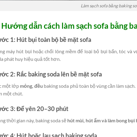
Làm sạch sofa bằng baking s
. Hướng dẫn cách làm sạch sofa bằng b
ớc 1: Hút bụi toàn bộ bề mặt sofa
g máy hút bụi hoặc chổi lông mềm để loại bỏ bụi bẩn, tóc và v
a phát huy hiệu quả tốt hơn.
ớc 2: Rắc baking soda lên bề mặt sofa
c một lớp
mỏng, đều
baking soda phủ toàn bộ vùng cần làm sạch. 
 một chút.
ớc 3: Để yên 20–30 phút
ng thời gian này, baking soda sẽ
hút mùi, hút ẩm và làm bong bụi
ớc 4: Hút hoặc lau sạch baking soda