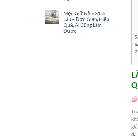
Mẹo Giữ Nệm Sạch
Lâu – Đơn Giản, Hiệu
Quả, Ai Cũng Làm
Được
L
Q
Tr
khô
giả
đán