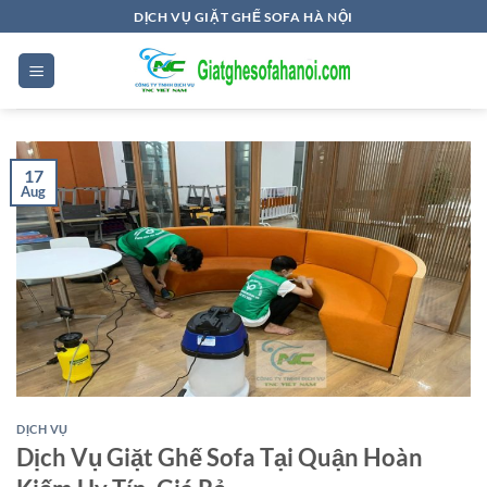
Skip
DỊCH VỤ GIẶT GHẾ SOFA HÀ NỘI
to
content
17
Aug
DỊCH VỤ
Dịch Vụ Giặt Ghế Sofa Tại Quận Hoàn