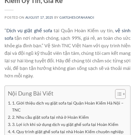
Kiếm Uy Tín, Giá Rẻ
POSTED ON
AUGUST 17, 2025
BY
GIATGHESOFAHANOI
“
Dịch vụ
giặt ghế sofa
tại Quận Hoàn Kiếm uy tín,
vệ sinh
sofa
tận nơi nhanh chóng, sạch 99%, giá rẻ, an toàn cho sức
khỏe gia đình bạn.” Vệ Sinh TNC Việt Nam với quy trình hiện
đại và đội ngũ kỹ thuật viên tận tâm, chúng tôi cam kết mang
lại sự hài lòng tuyệt đối. Hãy để chúng tôi chăm sóc từng sợi
vải, để bạn tận hưởng không gian sống sạch sẽ và thoải mái
hơn mỗi ngày.
Nội Dung Bài Viết
1. Giới thiệu dịch vụ giặt sofa tại Quận Hoàn Kiếm Hà Nội –
TNC
2. Nhu cầu giặt sofa tại nhà ở Hoàn Kiếm
3. Lợi ích khi sử dụng dịch vụ giặt ghế sofa tại Hoàn Kiếm
4. Quy trình giặt ghế sofa tại nhà Hoàn Kiếm chuyên nghiệp