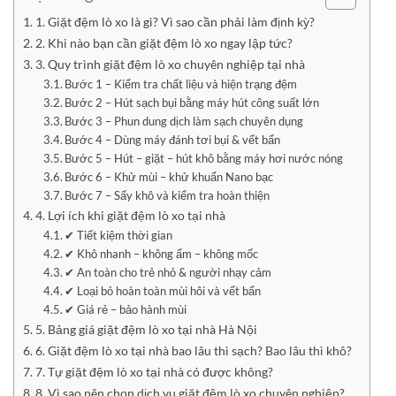
1. Giặt đệm lò xo là gì? Vì sao cần phải làm định kỳ?
2. Khi nào bạn cần giặt đệm lò xo ngay lập tức?
3. Quy trình giặt đệm lò xo chuyên nghiệp tại nhà
Bước 1 – Kiểm tra chất liệu và hiện trạng đệm
Bước 2 – Hút sạch bụi bằng máy hút công suất lớn
Bước 3 – Phun dung dịch làm sạch chuyên dụng
Bước 4 – Dùng máy đánh tơi bụi & vết bẩn
Bước 5 – Hút – giặt – hút khô bằng máy hơi nước nóng
Bước 6 – Khử mùi – khử khuẩn Nano bạc
Bước 7 – Sấy khô và kiểm tra hoàn thiện
4. Lợi ích khi giặt đệm lò xo tại nhà
✔ Tiết kiệm thời gian
✔ Khô nhanh – không ẩm – không mốc
✔ An toàn cho trẻ nhỏ & người nhạy cảm
✔ Loại bỏ hoàn toàn mùi hôi và vết bẩn
✔ Giá rẻ – bảo hành mùi
5. Bảng giá giặt đệm lò xo tại nhà Hà Nội
6. Giặt đệm lò xo tại nhà bao lâu thì sạch? Bao lâu thì khô?
7. Tự giặt đệm lò xo tại nhà có được không?
8. Vì sao nên chọn dịch vụ giặt đệm lò xo chuyên nghiệp?