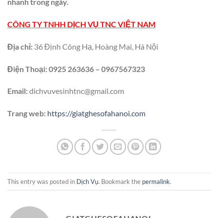
nhanh trong ngày.
CÔNG TY TNHH DỊCH VỤ TNC VIỆT NAM
Địa chỉ:
36 Định Công Hạ, Hoàng Mai, Hà Nội
Điện Thoại: 0925 263636 – 0967567323
Email:
dichvuvesinhtnc@gmail.com
Trang web:
https://giatghesofahanoi.com
This entry was posted in
Dịch Vụ
. Bookmark the
permalink
.