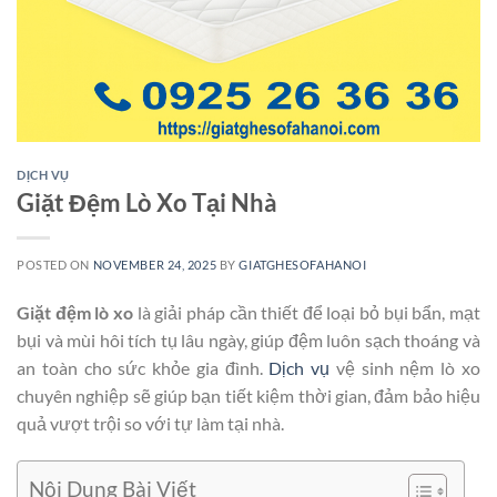
DỊCH VỤ
Giặt Đệm Lò Xo Tại Nhà
POSTED ON
NOVEMBER 24, 2025
BY
GIATGHESOFAHANOI
Giặt đệm lò xo
là giải pháp cần thiết để loại bỏ bụi bẩn, mạt
bụi và mùi hôi tích tụ lâu ngày, giúp đệm luôn sạch thoáng và
an toàn cho sức khỏe gia đình.
Dịch vụ
vệ sinh nệm lò xo
chuyên nghiệp sẽ giúp bạn tiết kiệm thời gian, đảm bảo hiệu
quả vượt trội so với tự làm tại nhà.
Nội Dung Bài Viết