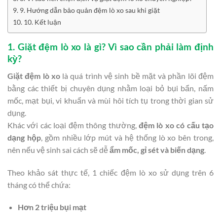
9. Hướng dẫn bảo quản đệm lò xo sau khi giặt
10. Kết luận
1. Giặt đệm lò xo là gì? Vì sao cần phải làm định
kỳ?
Giặt đệm lò xo
là quá trình vệ sinh bề mặt và phần lõi đệm
bằng các thiết bị chuyên dụng nhằm loại bỏ bụi bẩn, nấm
mốc, mạt bụi, vi khuẩn và mùi hôi tích tụ trong thời gian sử
dụng.
Khác với các loại đệm thông thường,
đệm lò xo có cấu tạo
dạng hộp
, gồm nhiều lớp mút và hệ thống lò xo bên trong,
nên nếu vệ sinh sai cách sẽ dễ
ẩm mốc, gỉ sét và biến dạng
.
Theo khảo sát thực tế, 1 chiếc đệm lò xo sử dụng trên 6
tháng có thể chứa:
Hơn 2 triệu bụi mạt