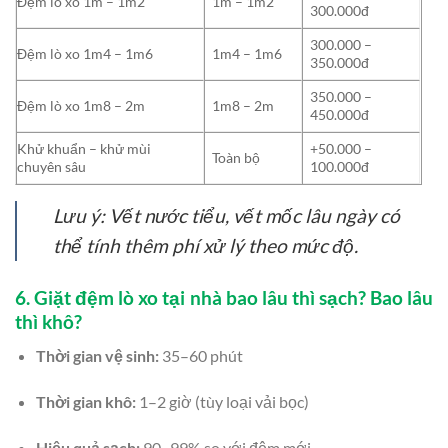
Đệm lò xo 1m – 1m2
1m – 1m2
300.000đ
300.000 –
Đệm lò xo 1m4 – 1m6
1m4 – 1m6
350.000đ
350.000 –
Đệm lò xo 1m8 – 2m
1m8 – 2m
450.000đ
Khử khuẩn – khử mùi
+50.000 –
Toàn bộ
chuyên sâu
100.000đ
Lưu ý: Vết nước tiểu, vết mốc lâu ngày có
thể tính thêm phí xử lý theo mức độ.
6. Giặt đệm lò xo tại nhà bao lâu thì sạch? Bao lâu
thì khô?
Thời gian vệ sinh:
35–60 phút
Thời gian khô:
1–2 giờ (tùy loại vải bọc)
Hiệu quả sạch:
90–99% so với đệm mới