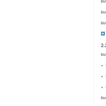
Bư
Bư
Bư
2.
Bư
Bư