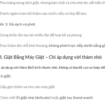
Pha loãng dung dịch giặt, nhúng bàn chải và chà nhẹ lên vết bẩn 
Tránh ngâm toàn bộ thảm vào nước nếu có lớp đế keo
c 3: Xả sạch và phơi
Dùng khăn ẩm lau lại nhiều lần để loại bỏ xà phòng
Treo thảm lên chỗ khô thoáng,
không phơi trực tiếp dưới nắng g
3. Giặt Bằng Máy Giặt – Chỉ áp dụng với thảm nhỏ
 áp dụng với thảm Bali kích thước nhỏ, không có lớp đế cao su hoặc đ
h giặt:
Gập gọn thảm và cho vào máy giặt
Chọn chế độ
giặt nhẹ (delicate)
hoặc
giặt tay (hand wash)