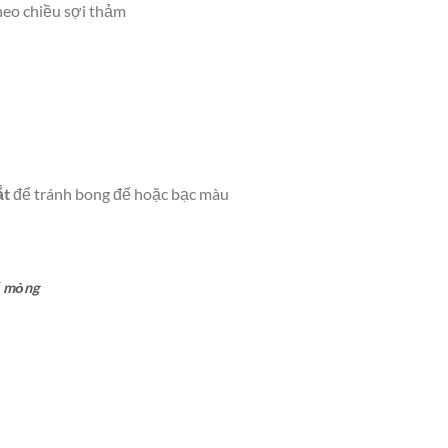
theo chiều sợi thảm
ắt
để tránh bong đế hoặc bạc màu
ế mỏng