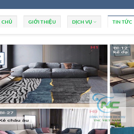
 CHỦ
GIỚI THIỆU
DỊCH VỤ
TIN TỨC
9
g