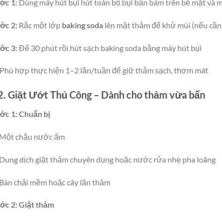
ớc 1:
Dùng máy hút bụi hút toàn bộ bụi bẩn bám trên bề mặt và 
ớc 2:
Rắc một lớp
baking soda
lên mặt thảm để khử mùi (nếu cần
ớc 3:
Để 30 phút rồi hút sạch baking soda bằng máy hút bụi
Phù hợp thực hiện 1–2 lần/tuần để giữ thảm sạch, thơm mát
2. Giặt Ướt Thủ Công – Dành cho thảm vừa bẩn
ớc 1: Chuẩn bị
Một chậu nước ấm
Dung dịch giặt thảm chuyên dụng hoặc nước rửa nhẹ pha loãng
Bàn chải mềm hoặc cây lăn thảm
ớc 2: Giặt thảm