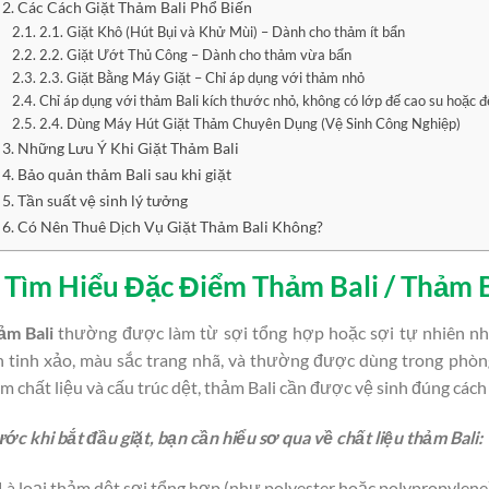
2. Các Cách Giặt Thảm Bali Phổ Biến
2.1. Giặt Khô (Hút Bụi và Khử Mùi) – Dành cho thảm ít bẩn
2.2. Giặt Ướt Thủ Công – Dành cho thảm vừa bẩn
2.3. Giặt Bằng Máy Giặt – Chỉ áp dụng với thảm nhỏ
Chỉ áp dụng với thảm Bali kích thước nhỏ, không có lớp đế cao su hoặc 
2.4. Dùng Máy Hút Giặt Thảm Chuyên Dụng (Vệ Sinh Công Nghiệp)
3. Những Lưu Ý Khi Giặt Thảm Bali
4. Bảo quản thảm Bali sau khi giặt
5. Tần suất vệ sinh lý tưởng
6. Có Nên Thuê Dịch Vụ Giặt Thảm Bali Không?
. Tìm Hiểu Đặc Điểm Thảm Bali / Thảm Ba
ảm Bali
thường được làm từ sợi tổng hợp hoặc sợi tự nhiên như
 tinh xảo, màu sắc trang nhã, và thường được dùng trong phòn
m chất liệu và cấu trúc dệt, thảm Bali cần được vệ sinh đúng cách
ớc khi bắt đầu giặt, bạn cần hiểu sơ qua về chất liệu thảm Bali:
Là loại thảm dệt sợi tổng hợp (như polyester hoặc polypropylene