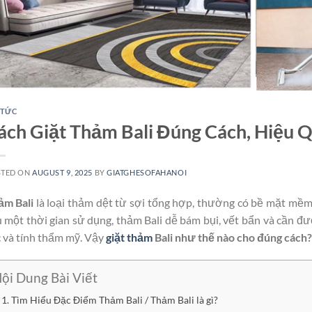
 TỨC
ách Giặt Thảm Bali Đúng Cách, Hiệu 
STED ON
AUGUST 9, 2025
BY
GIATGHESOFAHANOI
ảm Bali
là loại thảm dệt từ sợi tổng hợp, thường có bề mặt mềm 
 một thời gian sử dụng, thảm Bali dễ bám bụi, vết bẩn và cần đư
 và tính thẩm mỹ. Vậy
giặt thảm
Bali như thế nào cho đúng cách?
ội Dung Bài Viết
1. Tìm Hiểu Đặc Điểm Thảm Bali / Thảm Bali là gì?