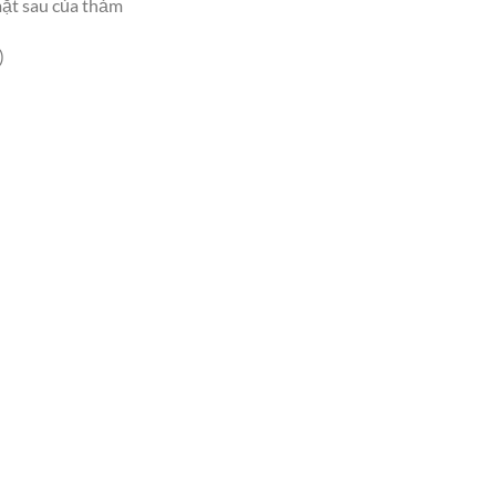
mặt sau của thảm
)